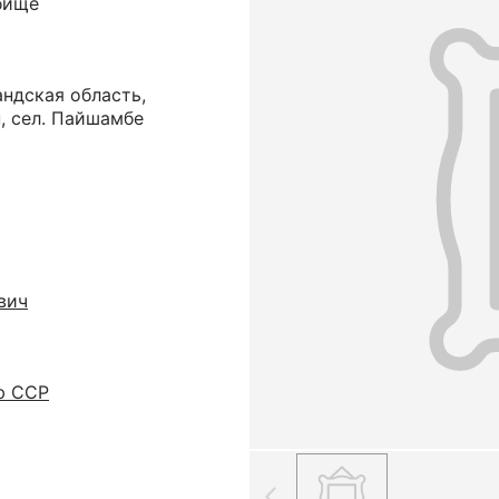
бище
ндская область,
, сел. Пайшамбе
вич
ю ССР