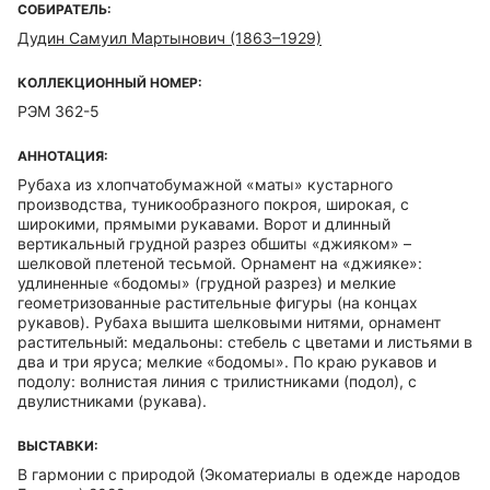
СОБИРАТЕЛЬ:
Дудин Самуил Мартынович (1863–1929)
КОЛЛЕКЦИОННЫЙ НОМЕР:
РЭМ 362-5
АННОТАЦИЯ:
Рубаха из хлопчатобумажной «маты» кустарного
производства, туникообразного покроя, широкая, с
широкими, прямыми рукавами. Ворот и длинный
вертикальный грудной разрез обшиты «джияком» –
шелковой плетеной тесьмой. Орнамент на «джияке»:
удлиненные «бодомы» (грудной разрез) и мелкие
геометризованные растительные фигуры (на концах
рукавов). Рубаха вышита шелковыми нитями, орнамент
растительный: медальоны: стебель с цветами и листьями в
два и три яруса; мелкие «бодомы». По краю рукавов и
подолу: волнистая линия с трилистниками (подол), с
двулистниками (рукава).
ВЫСТАВКИ:
В гармонии с природой (Экоматериалы в одежде народов