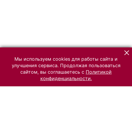
Мы используем cookies для работы сайта и
улучшения сервиса. Продолжая пользоваться
сайтом, вы соглашаетесь с
Политикой
конфиденциальности.
© 2026 Российский Этнографический музей
Все права защищены.
Условия использования материалов сайта
Отправить сообщение
Сообщение об ошибке
Перейти на сайт музея