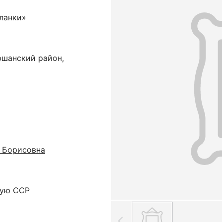
ланки»
шанский район,
 Борисовна
кую ССР