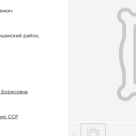
анки»
шанский район,
 Борисовна
кую ССР