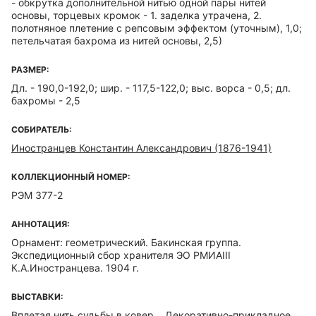
- обкрутка дополнительной нитью одной пары нитей
основы, торцевых кромок - 1. заделка утрачена, 2.
полотняное плетение с репсовым эффектом (уточным), 1,0;
петельчатая бахрома из нитей основы, 2,5)
РАЗМЕР:
Дл. - 190,0-192,0; шир. - 117,5-122,0; выс. ворса - 0,5; дл.
бахромы - 2,5
СОБИРАТЕЛЬ:
Иностранцев Константин Александрович (1876-1941)
КОЛЛЕКЦИОННЫЙ НОМЕР:
РЭМ 377-2
АННОТАЦИЯ:
Орнамент: геометрический. Бакинская группа.
Экспедиционный сбор хранителя ЭО РМИАIII
К.А.Иностранцева. 1904 г.
ВЫСТАВКИ:
Вплетая нить судьбы в ковер… Декоративно-прикладное