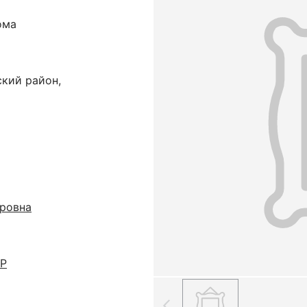
ома
ский район,
ровна
СР