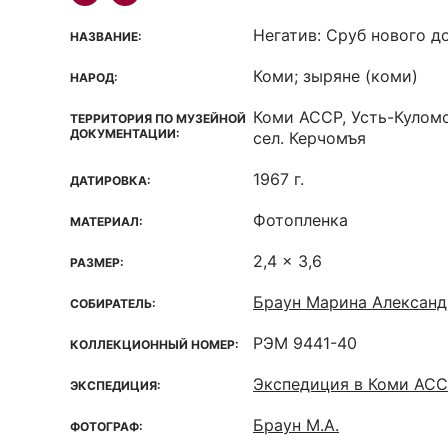
Негатив: Сруб нового д
НАЗВАНИЕ:
Коми; зыряне (коми)
НАРОД:
Коми ACCP, Усть-Кулом
ТЕРРИТОРИЯ ПО МУЗЕЙНОЙ
ДОКУМЕНТАЦИИ:
сел. Керчомъя
1967 г.
ДАТИРОВКА:
Фотопленка
МАТЕРИАЛ:
2,4 x 3,6
РАЗМЕР:
Браун Марина Александ
СОБИРАТЕЛЬ:
РЭМ 9441-40
КОЛЛЕКЦИОННЫЙ НОМЕР:
Экспедиция в Коми АС
ЭКСПЕДИЦИЯ:
Браун М.А.
ФОТОГРАФ: