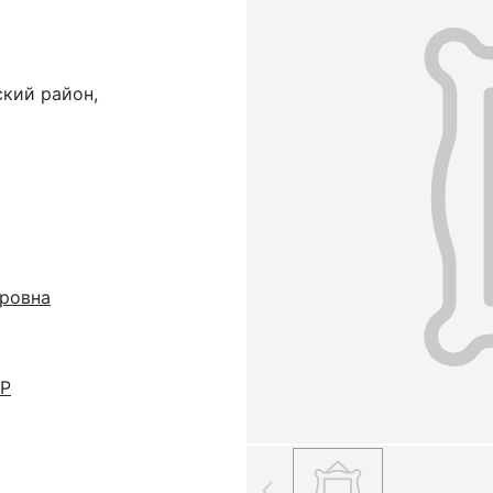
ский район,
ровна
СР