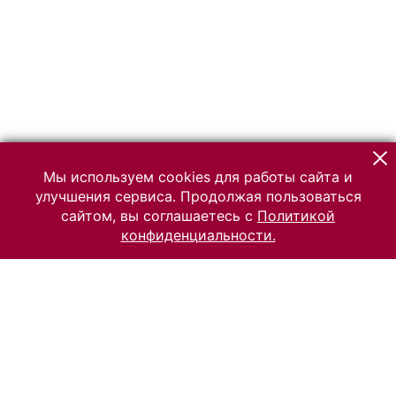
Мы используем cookies для работы сайта и
улучшения сервиса. Продолжая пользоваться
сайтом, вы соглашаетесь с
Политикой
конфиденциальности.
© 2026 Российский Этнографический музей
Все права защищены.
Условия использования материалов сайта
Отправить сообщение
Сообщение об ошибке
Перейти на сайт музея