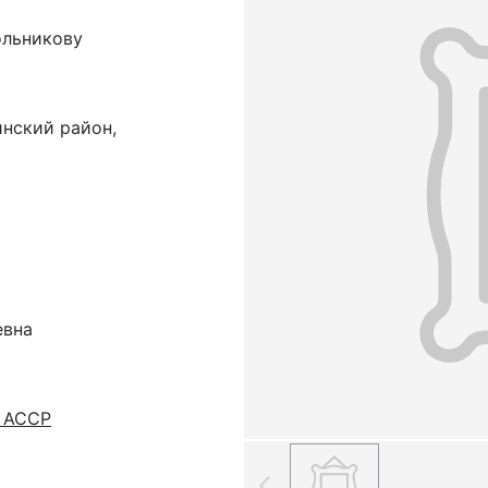
ольникову
инский район,
евна
ю АССР