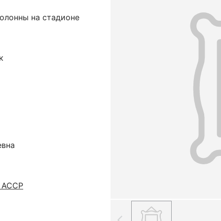
колонны на стадионе
к
евна
ю АССР