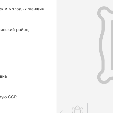
ек и молодых женщин
нинский район,
вна
скую ССР