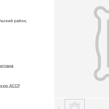
льский район,
иговна
скую АССР