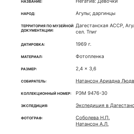
Негатив: Девочки
НАЗВАНИЕ:
Агулы; даргинцы
НАРОД:
Дагестанская ACCP, Агу
ТЕРРИТОРИЯ ПО МУЗЕЙНОЙ
ДОКУМЕНТАЦИИ:
сел. Тпиг
1969 г.
ДАТИРОВКА:
Фотопленка
МАТЕРИАЛ:
2,4 x 3,6
РАЗМЕР:
Натансон Ариадна Людв
СОБИРАТЕЛЬ:
РЭМ 9476-30
КОЛЛЕКЦИОННЫЙ НОМЕР:
Экспедиция в Дагестан
ЭКСПЕДИЦИЯ:
Соболева Н.П.
ФОТОГРАФ:
Натансон А.Л.