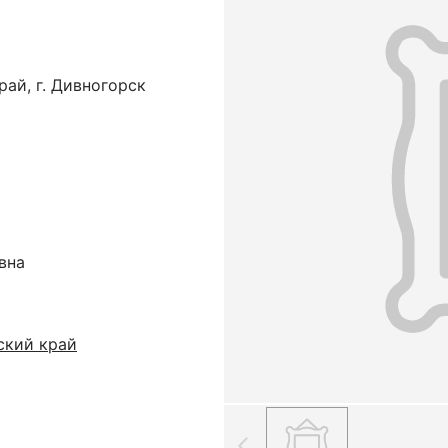
ай, г. Дивногорск
вна
ский край