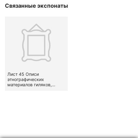
Связанные экспонаты
Лист 45 Описи
этнографических
материалов гиляков,
орочей и орочен,
собранных В.Н.
Васильевым. 06 апреля
1911 - 26 мая 1911