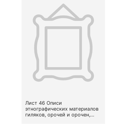
Лист 46 Описи
этнографических материалов
гиляков, орочей и орочен,
собранных В.Н. Васильевым.
06 апреля 1911 - 26 мая 1911