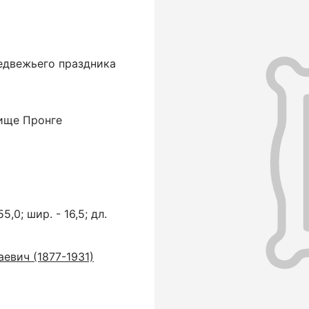
едвежьего праздника
ище Пронге
5,0; шир. - 16,5; дл.
евич (1877-1931)