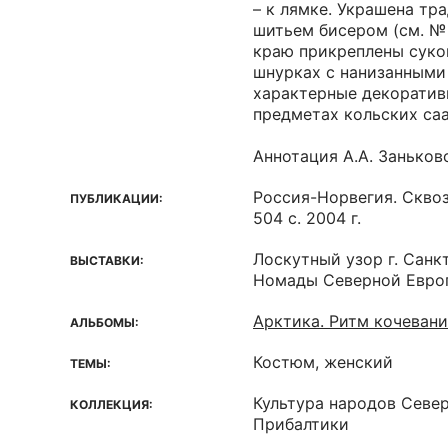
– к лямке. Украшена т
шитьем бисером (см. № 
краю прикреплены суко
шнурках с нанизанными
характерные декоратив
предметах кольских са
Аннотация А.А. Заньков
Россия-Норвегия. Сквоз
ПУБЛИКАЦИИ:
504 с. 2004 г.
Лоскутный узор г. Санк
ВЫСТАВКИ:
Номады Северной Евро
Арктика. Ритм кочеван
АЛЬБОМЫ:
Костюм, женский
ТЕМЫ:
Культура народов Севе
КОЛЛЕКЦИЯ:
Прибалтики