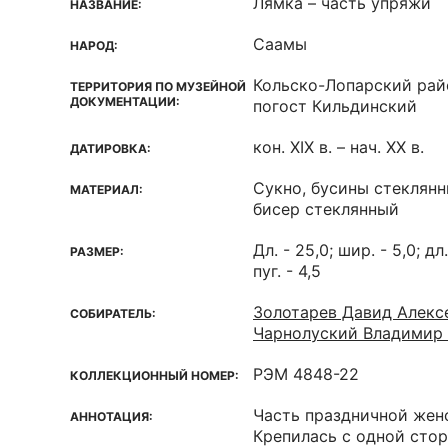
Лямка – часть упряжи
НАЗВАНИЕ:
Саамы
НАРОД:
Кольско-Лопарский рай
ТЕРРИТОРИЯ ПО МУЗЕЙНОЙ
ДОКУМЕНТАЦИИ:
погост Кильдинский
кон. XIX в. – нач. XX в.
ДАТИРОВКА:
Сукно, бусины стеклянн
МАТЕРИАЛ:
бисер стеклянный
Дл. - 25,0; шир. - 5,0; дл
РАЗМЕР:
пуг. - 4,5
Золотарев Давид Алекс
СОБИРАТЕЛЬ:
Чарнолуский Владимир
РЭМ 4848-22
КОЛЛЕКЦИОННЫЙ НОМЕР:
Часть праздничной жен
АННОТАЦИЯ:
Крепилась с одной стор