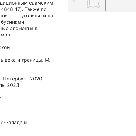
радиционным саамским
4848-17). Также по
нные треугольники на
 бусинами -
ные элементы в
амов.
ской
ь века и границы. М.,
т-Петербург 2020
пы 2023
ия
ро-Запада и