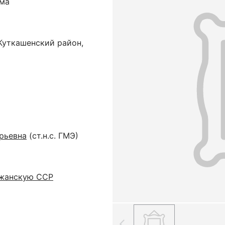
ума
Куткашенский район,
рьевна
(ст.н.с. ГМЭ)
джанскую ССР