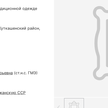
адиционной одежде
Куткашенский район,
рьевна
(ст.н.с. ГМЭ)
джанскую ССР