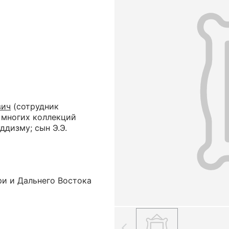
вич
(сотрудник
 многих коллекций
ддизму; сын Э.Э.
ри и Дальнего Востока