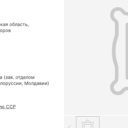
кая область,
воров
а
(зав. отделом
елоруссии, Молдавии)
ую ССР