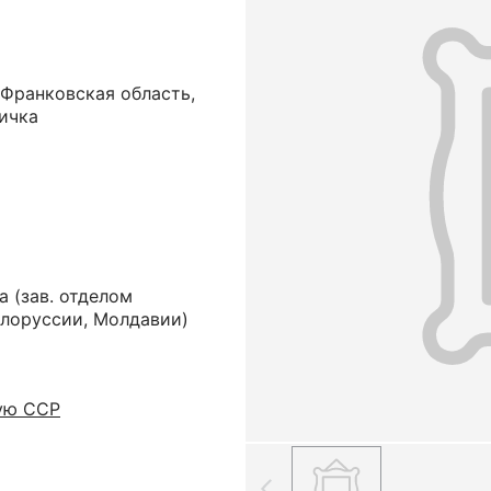
-Франковская область,
Ричка
а
(зав. отделом
елоруссии, Молдавии)
ую ССР