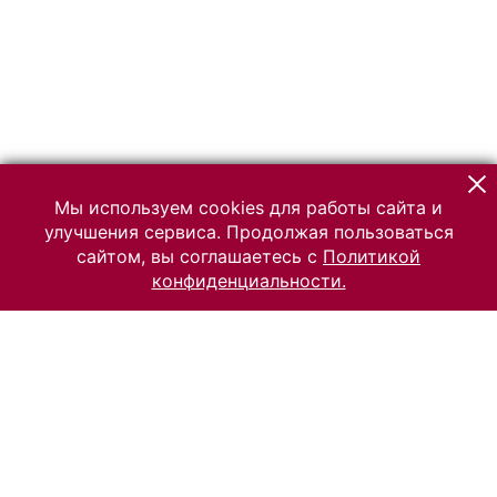
Мы используем cookies для работы сайта и
улучшения сервиса. Продолжая пользоваться
сайтом, вы соглашаетесь с
Политикой
конфиденциальности.
© 2026 Российский Этнографический музей
Все права защищены.
Условия использования материалов сайта
Отправить сообщение
Сообщение об ошибке
Перейти на сайт музея