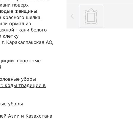
кани поверх
олодые женщины
 красного шелка,
или ормал из
ажной ткани белого
 клетку.
 г. Каракалпакская АО,
адиции в костюме
4
головные уборы
”: коды традиции в
ные уборы
ей Азии и Казахстана