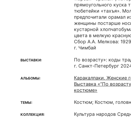
прямоугольного куска т
тюбетейки «тахъя». М
предпочитали орамал из
женщины постарше нос
кустарной хлопчатобум
цвета в мелкую красную
Сбор А.А. Мелкова: 1929
г. Чимбай
По возрасту»: коды тр
ВЫСТАВКИ:
г. Санкт-Петербург 202
Каракалпаки. Женские 
АЛЬБОМЫ:
Выставка «”По возрасту
костюме»
Костюм; Костюм, голов
ТЕМЫ:
Культура народов Средн
КОЛЛЕКЦИЯ: