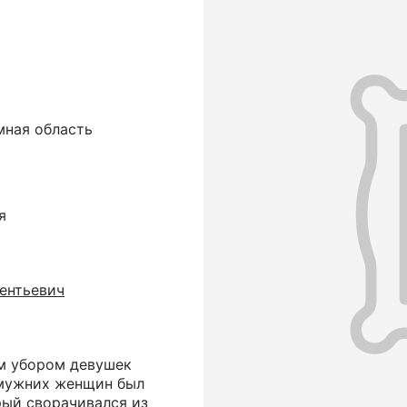
мная область
я
ентьевич
м убором девушек
амужних женщин был
рый сворачивался из