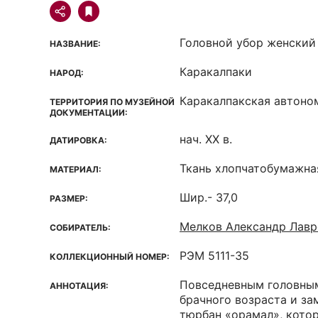
Головной убор женский
НАЗВАНИЕ:
Каракалпаки
НАРОД:
Каракалпакская автоно
ТЕРРИТОРИЯ ПО МУЗЕЙНОЙ
ДОКУМЕНТАЦИИ:
нач. XX в.
ДАТИРОВКА:
Ткань хлопчатобумажна
МАТЕРИАЛ:
Шир.- 37,0
РАЗМЕР:
Мелков Александр Лавр
СОБИРАТЕЛЬ:
РЭМ 5111-35
КОЛЛЕКЦИОННЫЙ НОМЕР:
Повседневным головны
АННОТАЦИЯ:
брачного возраста и з
тюрбан «орамал», кото