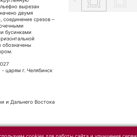
акругленную
льефно вырезан
значено двумя
, соединение срезов –
Точечными
ми бусинками
горизонтальной
и обозначены
ором.
2027
 - царям г. Челябинск
ри и Дальнего Востока
пользуем cookies для работы сайта и улучшения серви