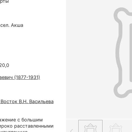
юрты
сел. Акша
 20,0
евич (1877-1931)
Восток В.Н. Васильева
ажение с большим
ироко расставленными