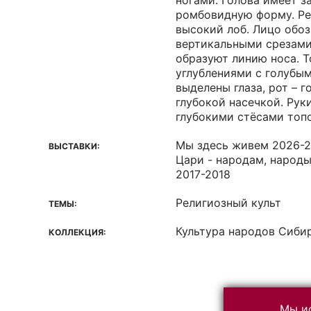
ногами. Голова имеет з
ромбовидную форму. Ре
высокий лоб. Лицо обо
вертикальными срезами
образуют линию носа. 
углублениями с голубы
выделены глаза, рот – 
глубокой насечкой. Рук
глубокими стёсами топ
Мы здесь живем 2026-
ВЫСТАВКИ:
Цари - народам, народы
2017-2018
Религиозный культ
ТЕМЫ:
Культура народов Сиби
КОЛЛЕКЦИЯ:
Мы ис