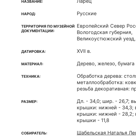
Ларец
НАЗВАНИЕ:
Русские
НАРОД:
Европейский Север Рос
ТЕРРИТОРИЯ ПО МУЗЕЙНОЙ
ДОКУМЕНТАЦИИ:
Вологодская губерния,
Великоустюжский уезд, 
XVII в.
ДАТИРОВКА:
Дерево, железо, бумага
МАТЕРИАЛ:
Обработка дерева: стол
ТЕХНИКА:
металлообработка: ковк
резьба декоративная: п
Дл. - 34,0; шир. - 26,7; в
РАЗМЕР:
крышки: нижней - 34,3; 
крышки: нижней - 28,2; 
крышки - 11,8
Шабельская Наталья Лео
СОБИРАТЕЛЬ: