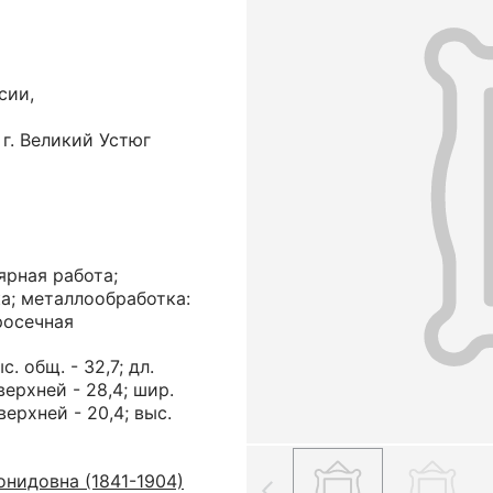
сии,
г. Великий Устюг
ярная работа;
а; металлообработка:
росечная
ыс. общ. - 32,7; дл.
верхней - 28,4; шир.
верхней - 20,4; выс.
нидовна (1841-1904)