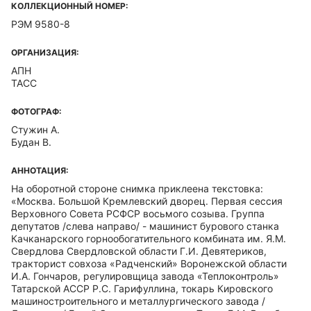
КОЛЛЕКЦИОННЫЙ НОМЕР:
РЭМ 9580-8
ОРГАНИЗАЦИЯ:
АПН
ТАСС
ФОТОГРАФ:
Стужин А.
Будан В.
АННОТАЦИЯ:
На оборотной стороне снимка приклеена текстовка:
«Москва. Большой Кремлевский дворец. Первая сессия
Верховного Совета РСФСР восьмого созыва. Группа
депутатов /слева направо/ - машинист бурового станка
Качканарского горнообогатительного комбината им. Я.М.
Свердлова Свердловской области Г.И. Девятериков,
тракторист совхоза «Радченский» Воронежской области
И.А. Гончаров, регулировщица завода «Теплоконтроль»
Татарской АССР Р.С. Гарифуллина, токарь Кировского
машиностроительного и металлургического завода /