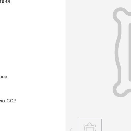
твия
вна
кую ССР