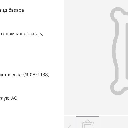
вид базара
втономная область,
колаевна (1908-1988)
скую АО