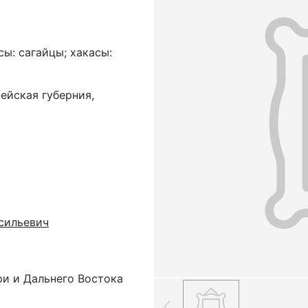
сы: сагайцы; хакасы:
ейская губерния,
сильевич
ри и Дальнего Востока