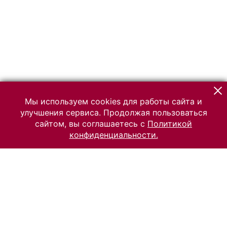
Мы используем cookies для работы сайта и
улучшения сервиса. Продолжая пользоваться
сайтом, вы соглашаетесь с
Политикой
конфиденциальности.
© 2026 Российский Этнографический музей
Все права защищены.
Условия использования материалов сайта
Отправить сообщение
Сообщение об ошибке
Перейти на сайт музея