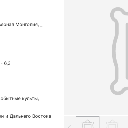
ерная Монголия, _
 - 6,3
вобытные культы,
ри и Дальнего Востока