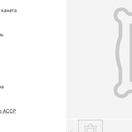
 каната
нь
на
ю АССР