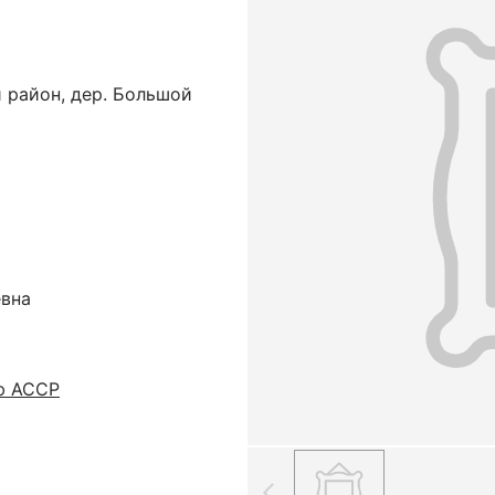
 район, дер. Большой
евна
ю АССР