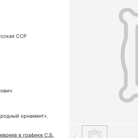
усская ССР
ович
ародный орнамент».
евреев в графике С.Б.