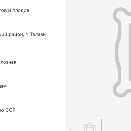
тов и плодов
ий район, г. Телави
юлозная
вич
ую ССР