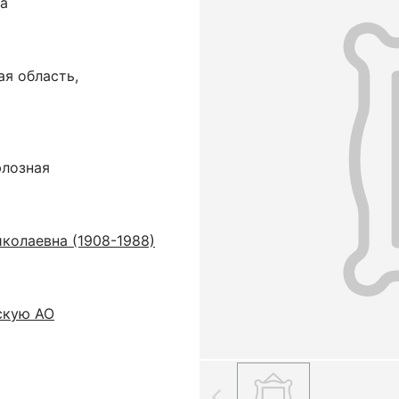
ка
я область,
юлозная
колаевна (1908-1988)
скую АО