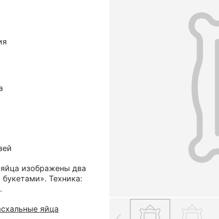
ия
а
зей
 яйца изображены два
 букетами». Техника:
.
асхальные яйца