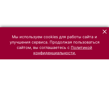
Мы используем cookies для работы сайта и
улучшения сервиса. Продолжая пользоваться
сайтом, вы соглашаетесь с
Политикой
конфиденциальности.
© 2026 Российский Этнографический музей
Все права защищены.
Условия использования материалов сайта
Отправить сообщение
Сообщение об ошибке
Перейти на сайт музея