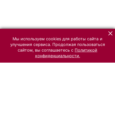
Мы используем cookies для работы сайта и
улучшения сервиса. Продолжая пользоваться
сайтом, вы соглашаетесь с
Политикой
конфиденциальности.
© 2026 Российский Этнографический музей
Все права защищены.
Условия использования материалов сайта
Отправить сообщение
Сообщение об ошибке
Перейти на сайт музея