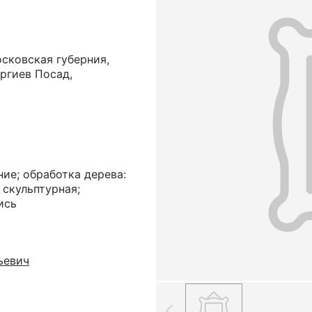
сковская губерния,
ергиев Посад,
ние; обработка дерева:
 скульптурная;
ись
ьевич