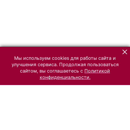
Мы используем cookies для работы сайта и
улучшения сервиса. Продолжая пользоваться
сайтом, вы соглашаетесь с
Политикой
конфиденциальности.
© 2026 Российский Этнографический музей
Все права защищены.
Условия использования материалов сайта
Отправить сообщение
Сообщение об ошибке
Перейти на сайт музея