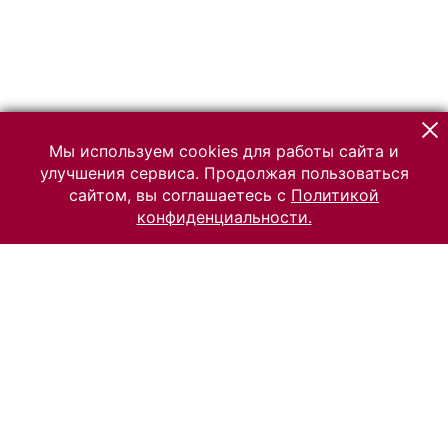
Мы используем cookies для работы сайта и
улучшения сервиса. Продолжая пользоваться
сайтом, вы соглашаетесь с
Политикой
конфиденциальности.
© 2026 Российский Этнографический музей
Все права защищены.
Условия использования материалов сайта
Отправить сообщение
Сообщение об ошибке
Перейти на сайт музея