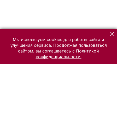
Мы используем cookies для работы сайта и
улучшения сервиса. Продолжая пользоваться
сайтом, вы соглашаетесь с
Политикой
конфиденциальности.
© 2026 Российский Этнографический музей
Все права защищены.
Условия использования материалов сайта
Отправить сообщение
Сообщение об ошибке
Перейти на сайт музея