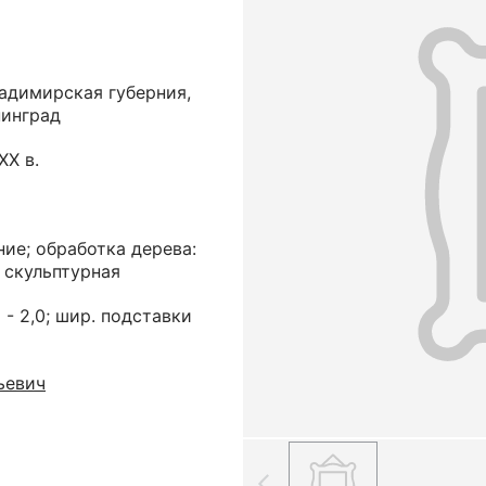
адимирская губерния,
нинград
ХХ в.
ние; обработка дерева:
 скульптурная
и - 2,0; шир. подставки
ьевич