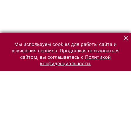
Мы используем cookies для работы сайта и
улучшения сервиса. Продолжая пользоваться
сайтом, вы соглашаетесь с
Политикой
конфиденциальности.
© 2026 Российский Этнографический музей
Все права защищены.
Условия использования материалов сайта
Отправить сообщение
Сообщение об ошибке
Перейти на сайт музея