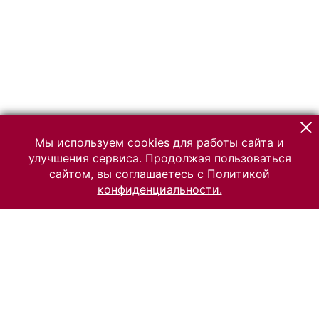
Мы используем cookies для работы сайта и
улучшения сервиса. Продолжая пользоваться
сайтом, вы соглашаетесь с
Политикой
конфиденциальности.
© 2026 Российский Этнографический музей
Все права защищены.
Условия использования материалов сайта
Отправить сообщение
Сообщение об ошибке
Перейти на сайт музея