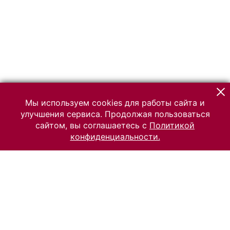
Мы используем cookies для работы сайта и
улучшения сервиса. Продолжая пользоваться
сайтом, вы соглашаетесь с
Политикой
конфиденциальности.
© 2026 Российский Этнографический музей
Все права защищены.
Условия использования материалов сайта
Отправить сообщение
Сообщение об ошибке
Перейти на сайт музея