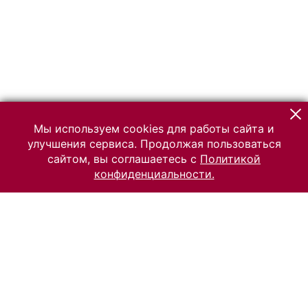
Мы используем cookies для работы сайта и
улучшения сервиса. Продолжая пользоваться
сайтом, вы соглашаетесь с
Политикой
конфиденциальности.
© 2026 Российский Этнографический музей
Все права защищены.
Условия использования материалов сайта
Отправить сообщение
Сообщение об ошибке
Перейти на сайт музея