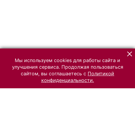
Мы используем cookies для работы сайта и
улучшения сервиса. Продолжая пользоваться
сайтом, вы соглашаетесь с
Политикой
конфиденциальности.
© 2026 Российский Этнографический музей
Все права защищены.
Условия использования материалов сайта
Отправить сообщение
Сообщение об ошибке
Перейти на сайт музея